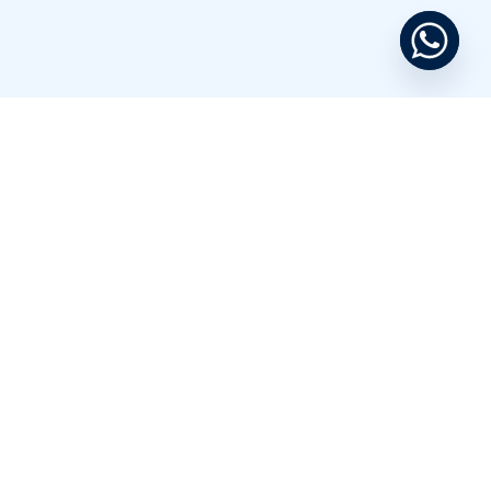
שלום וברוכים הבאים לגל יסמין שיווק והפצה, חברה
משפחתית שהוקמה בשנת 1992 בידי יהודה אסולין.
אנו עוסקים ביבוא, שיווק והפצה של מגוון מוצרים רחב,