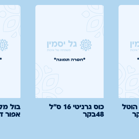
1ס"מ הוטל
כוס גרניטי 16 ס"ל
48בקר
אפור ד