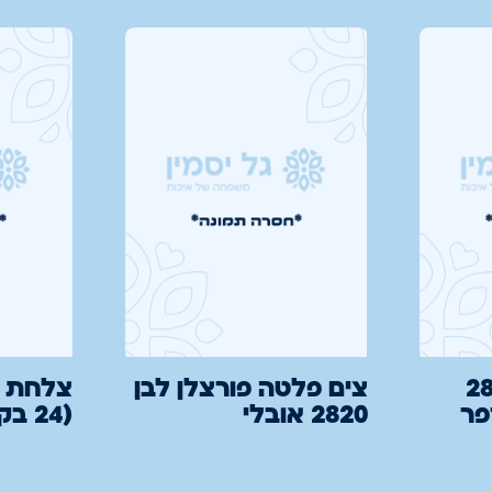
חת זן סהרה 28
צים פלטה פורצלן לבן
פר
2820 אובלי
(24 בקרט)