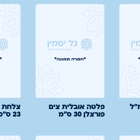
ן לבן 255 מ"ל
פלטה אובלית צים
צלחת ל
פורצלן 30 ס"מ
23 ס"מ (א-36