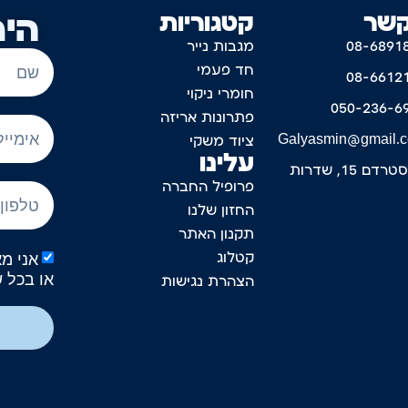
קשר
קטגוריות
היר
08-6891
מגבות נייר
חד פעמי
08-6612
חומרי ניקוי
050-236-6
פתרונות אריזה
Galyasmin@gmail.
ציוד משקי
עלינו
דם 15, שדרות
פרופיל החברה
החזון שלנו
תקנון האתר
קטלוג
או בכל 
הצהרת נגישות