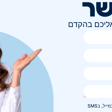
שר
אליכם בהקדם
אני מאשר/ת קבלת חומר פרסומי בטלפון, במייל, בSMS