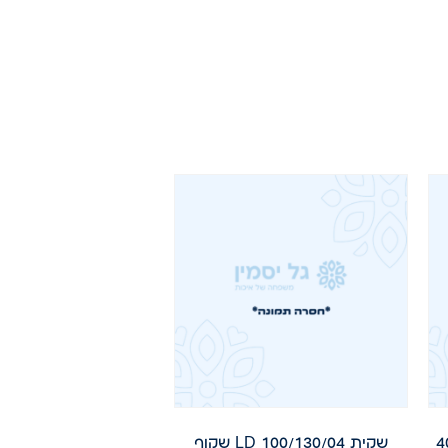
LD  שקוף 1 ק"ג 40
שקית 100/130/04 LD שקוף