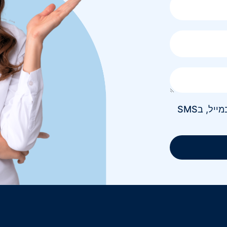
אני מאשר/ת קבלת חומר פרסומי בטלפון, במייל, בSMS