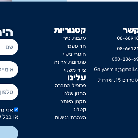
קשר
קטגוריות
היר
08-6891
מגבות נייר
חד פעמי
08-6612
חומרי ניקוי
050-236-6
פתרונות אריזה
Galyasmin@gmail.
ציוד משקי
עלינו
דם 15, שדרות
פרופיל החברה
החזון שלנו
תקנון האתר
קטלוג
או בכל 
הצהרת נגישות