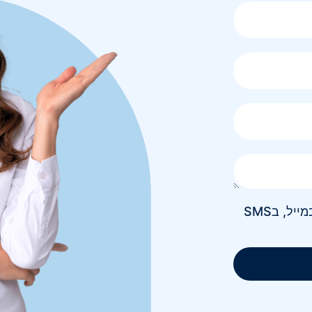
אני מאשר/ת קבלת חומר פרסומי בטלפון, במייל, בSMS