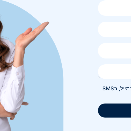
אני מאשר/ת קבלת חומר פרסומי בטלפון, במייל, בSMS