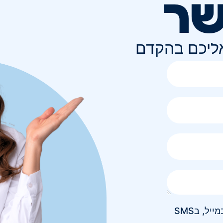
שר
אליכם בהקדם
אני מאשר/ת קבלת חומר פרסומי בטלפון, במייל, בSMS