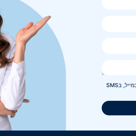
אני מאשר/ת קבלת חומר פרסומי בטלפון, במייל, בSMS