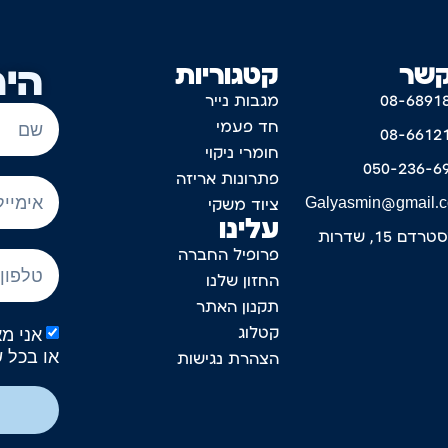
קשר
קטגוריות
היר
08-6891
מגבות נייר
חד פעמי
08-6612
חומרי ניקוי
050-236-6
פתרונות אריזה
Galyasmin@gmail.
ציוד משקי
עלינו
דם 15, שדרות
פרופיל החברה
החזון שלנו
תקנון האתר
קטלוג
או בכל 
הצהרת נגישות