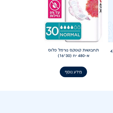
תחבושות קוטקס נורמל פלוס
טיטולים L4 פלוס XL א- 72יח(4
א-480 יח (30*16)
מידע נוסף