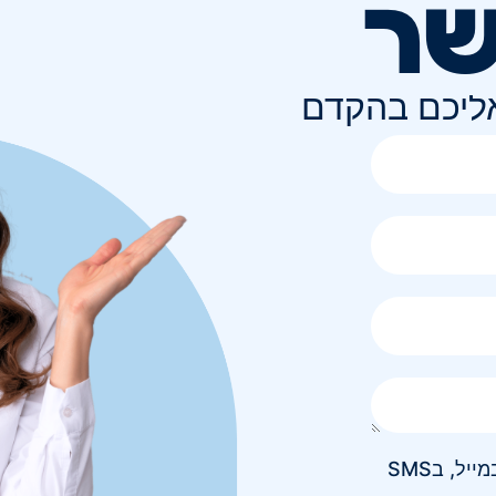
שר
אליכם בהקדם
אני מאשר/ת קבלת חומר פרסומי בטלפון, במייל, בSMS