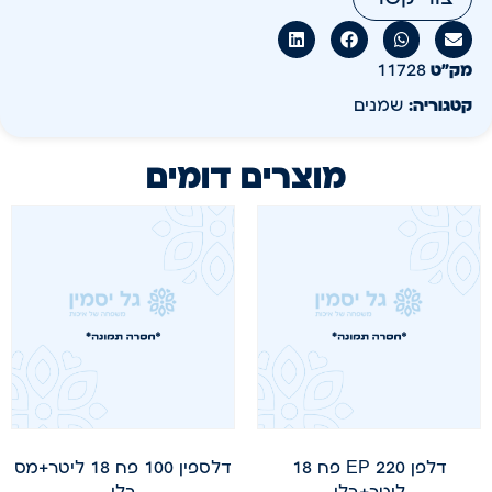
מק״ט
11728
קטגוריה:
שמנים
מוצרים דומים
דלפן EP 220 פח 18
דלספין 100 פח 18 ליטר+מס
ליטר+בלו
בלו