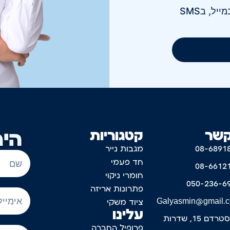
אני מאשר/ת קבלת חומר פרסומי בטלפון, במייל, בSMS
קשר
קטגוריות
היר
08-6891
מגבות נייר
חד פעמי
08-6612
חומרי ניקוי
050-236-6
פתרונות אריזה
Galyasmin@gmail.
ציוד משקי
עלינו
דם 15, שדרות
פרופיל החברה