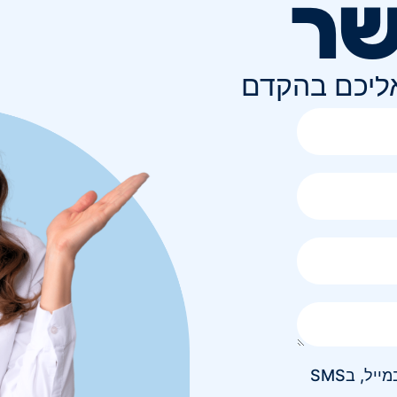
שר
אליכם בהקדם
אני מאשר/ת קבלת חומר פרסומי בטלפון, במייל, בSMS