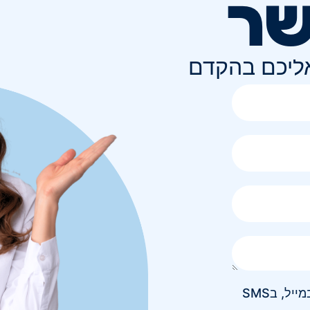
שר
אליכם בהקדם
אני מאשר/ת קבלת חומר פרסומי בטלפון, במייל, בSMS