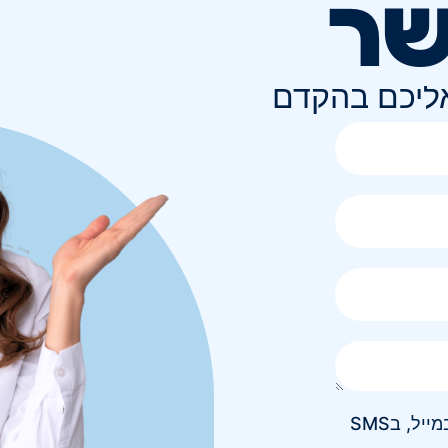
שר
אליכם בהקדם
אני מאשר/ת קבלת חומר פרסומי בטלפון, במייל, בSMS