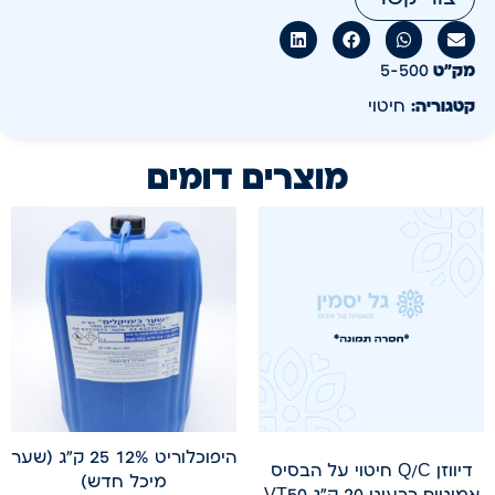
מק״ט
5-500
קטגוריה:
חיטוי
מוצרים דומים
היפוכלוריט 12% 25 ק"ג (שער
דיווזן Q/C חיטוי על הבסיס
מיכל חדש)
אמוניום רבעוני 20 ק"ג VT50