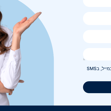
אני מאשר/ת קבלת חומר פרסומי בטלפון, במייל, בSMS