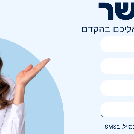
שר
אליכם בהקדם
אני מאשר/ת קבלת חומר פרסומי בטלפון, במייל, בSMS