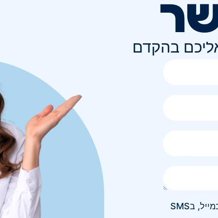
שר
אליכם בהקדם
אני מאשר/ת קבלת חומר פרסומי בטלפון, במייל, בSMS