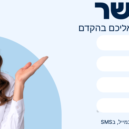
שר
אליכם בהקדם
אני מאשר/ת קבלת חומר פרסומי בטלפון, במייל, בSMS