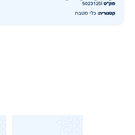
מק״ט
502312bl
קטגוריה:
כלי מטבח