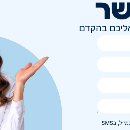
שר
אליכם בהקדם
אני מאשר/ת קבלת חומר פרסומי בטלפון, במייל, בSMS