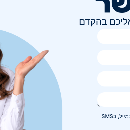
שר
אליכם בהקדם
אני מאשר/ת קבלת חומר פרסומי בטלפון, במייל, בSMS