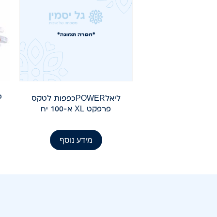
ליאלPOWERכפפות לטקס
פרפקט XL א-100 יח
מידע נוסף