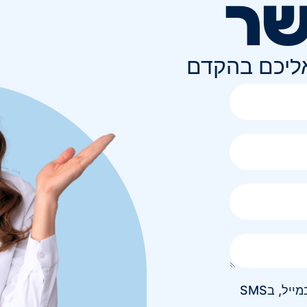
שר
אליכם בהקדם
אני מאשר/ת קבלת חומר פרסומי בטלפון, במייל, בSMS