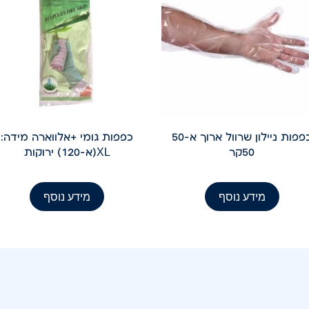
כפפות ניילון שרוול ארוך א-50
כפפות גומי +אלווארה מידה:
50קר
XL(א-120) ירוקות
מידע נוסף
מידע נוסף