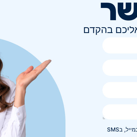
שר
אליכם בהקדם
אני מאשר/ת קבלת חומר פרסומי בטלפון, במייל, בSMS