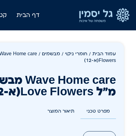
דף הבית
קטל
עמוד הבית
/
חומרי ניקוי
/
מבשמים
Flowers(א-12)
מ"ל Love Flowers(א-12)
מפרט טכני
תיאור המוצר