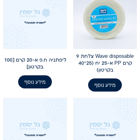
Wave disposable צלחת 9
ליפתניה ח.פ א-20 קרם [100
קרם PP א-25 יח (25*40
בקרטון]
בקרטון)
מידע נוסף
מידע נוסף