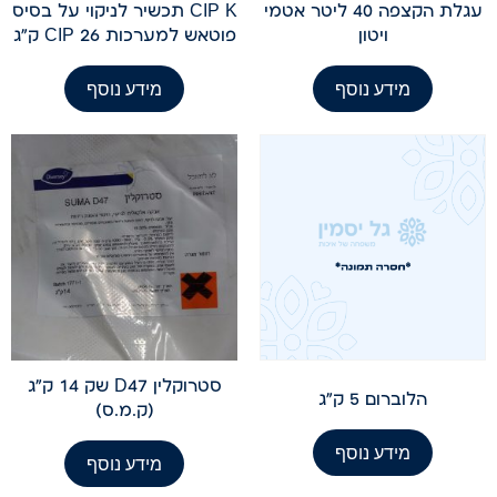
עגלת הקצפה 40 ליטר אטמי
CIP K תכשיר לניקוי על בסיס
ויטון
פוטאש למערכות CIP 26 ק"ג
מידע נוסף
מידע נוסף
סטרוקלין D47 שק 14 ק"ג
הלוברום 5 ק"ג
(ק.מ.ס)
מידע נוסף
מידע נוסף