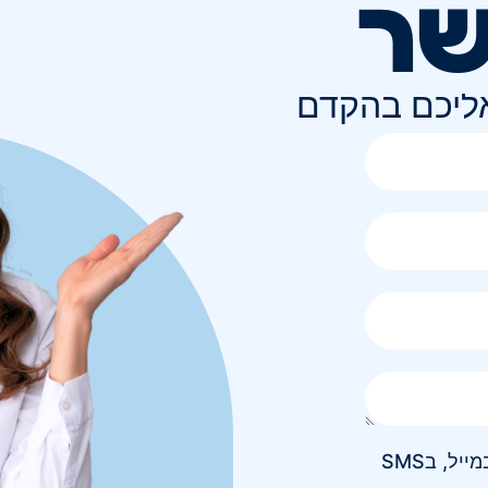
שר
אליכם בהקדם
אני מאשר/ת קבלת חומר פרסומי בטלפון, במייל, בSMS