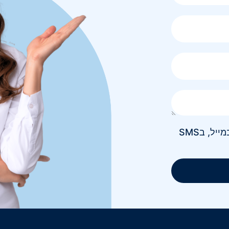
אני מאשר/ת קבלת חומר פרסומי בטלפון, במייל, בSMS