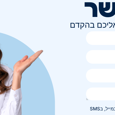
שר
אליכם בהקדם
אני מאשר/ת קבלת חומר פרסומי בטלפון, במייל, בSMS