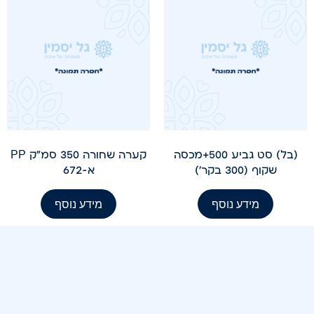
(בל) סט גביע 500+מכסה
קערה שחורה 350 סמ"ק PP
שקוף (300 בקר')
א-672
מידע נוסף
מידע נוסף