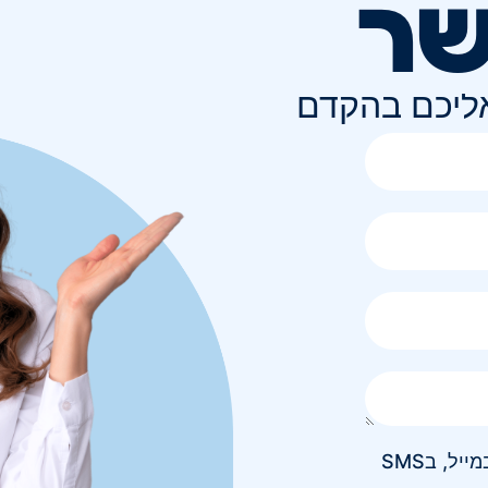
שר
אליכם בהקדם
אני מאשר/ת קבלת חומר פרסומי בטלפון, במייל, בSMS