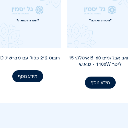
שואב אבק/מים B-60 איטלקי 15
רובוט 2*2 כפול עם מברשת WD
ליטר 1100W – מ.א.ש
מידע נוסף
מידע נוסף