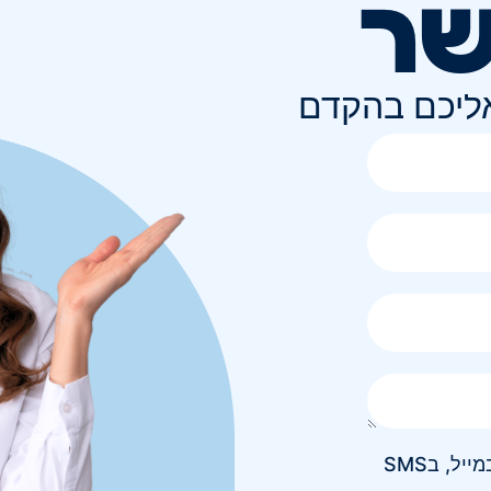
שר
אליכם בהקדם
אני מאשר/ת קבלת חומר פרסומי בטלפון, במייל, בSMS