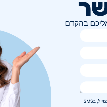
שר
אליכם בהקדם
אני מאשר/ת קבלת חומר פרסומי בטלפון, במייל, בSMS