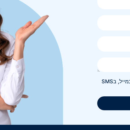
אני מאשר/ת קבלת חומר פרסומי בטלפון, במייל, בSMS