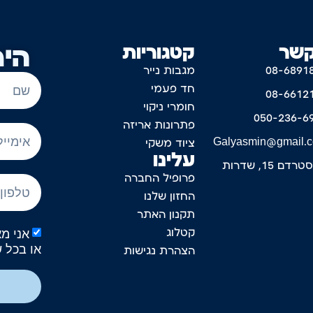
קשר
קטגוריות
היר
08-6891
מגבות נייר
חד פעמי
08-6612
חומרי ניקוי
050-236-6
פתרונות אריזה
Galyasmin@gmail.
ציוד משקי
עלינו
דם 15, שדרות
פרופיל החברה
החזון שלנו
תקנון האתר
קטלוג
או בכל 
הצהרת נגישות