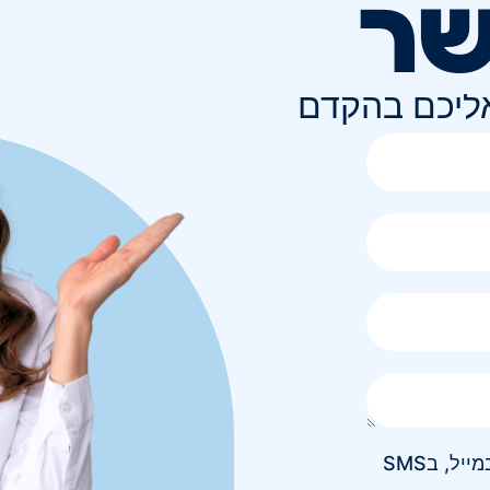
שר
אליכם בהקדם
אני מאשר/ת קבלת חומר פרסומי בטלפון, במייל, בSMS