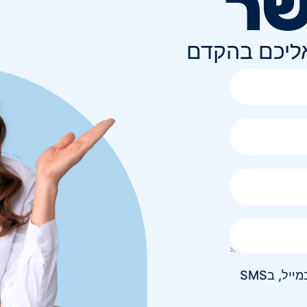
שר
אליכם בהקדם
אני מאשר/ת קבלת חומר פרסומי בטלפון, במייל, בSMS