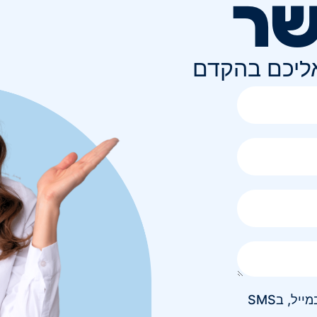
שר
אליכם בהקדם
אני מאשר/ת קבלת חומר פרסומי בטלפון, במייל, בSMS