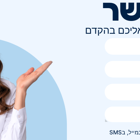
שר
אליכם בהקדם
אני מאשר/ת קבלת חומר פרסומי בטלפון, במייל, בSMS