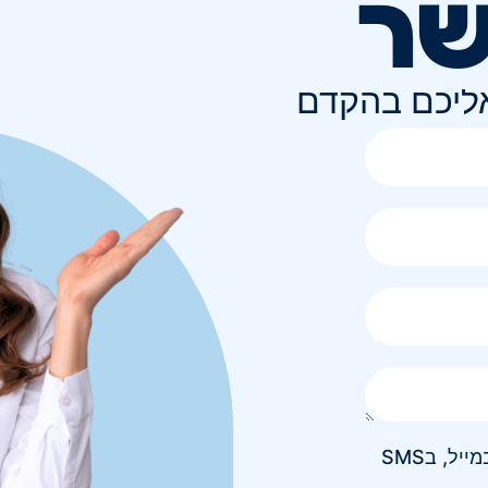
שר
אליכם בהקדם
אני מאשר/ת קבלת חומר פרסומי בטלפון, במייל, בSMS