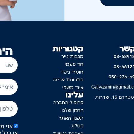
קשר
קטגוריות
היר
08-6891
מגבות נייר
חד פעמי
08-6612
חומרי ניקוי
050-236-6
פתרונות אריזה
Galyasmin@gmail.
ציוד משקי
עלינו
דם 15, שדרות
פרופיל החברה
החזון שלנו
תקנון האתר
קטלוג
או בכל 
הצהרת נגישות