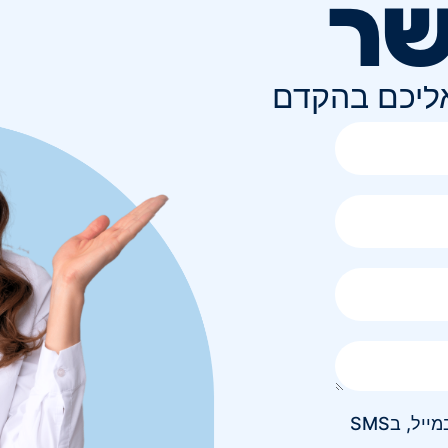
שר
אליכם בהקדם
אני מאשר/ת קבלת חומר פרסומי בטלפון, במייל, בSMS