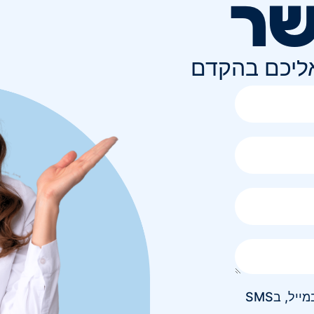
שר
אליכם בהקדם
אני מאשר/ת קבלת חומר פרסומי בטלפון, במייל, בSMS