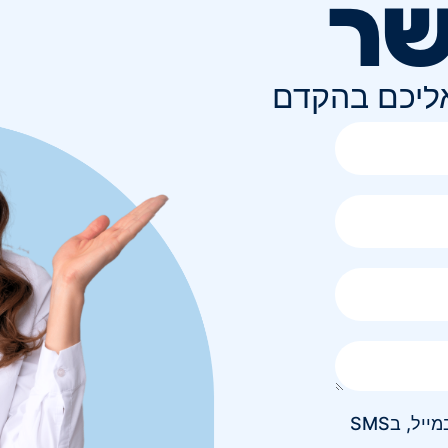
שר
אליכם בהקדם
אני מאשר/ת קבלת חומר פרסומי בטלפון, במייל, בSMS