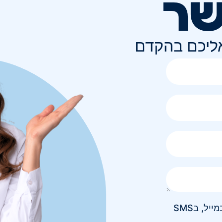
שר
אליכם בהקדם
אני מאשר/ת קבלת חומר פרסומי בטלפון, במייל, בSMS