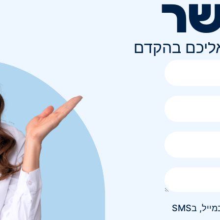
שר
אליכם בהקדם
אני מאשר/ת קבלת חומר פרסומי בטלפון, במייל, בSMS