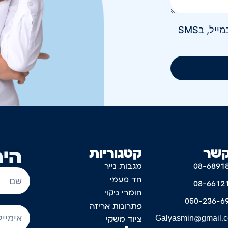
אני מאשר/ת קבלת חומר פרסומי בטלפון, במייל, בSMS
קשר
קטגוריות
היר
08-6891
מגבות נייר
חד פעמי
08-6612
חומרי ניקוי
050-236-6
פתרונות אריזה
Galyasmin@gmail.
ציוד משקי