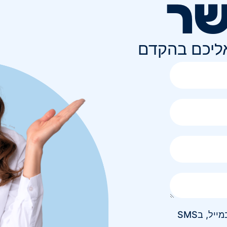
שר
אליכם בהקדם
אני מאשר/ת קבלת חומר פרסומי בטלפון, במייל, בSMS