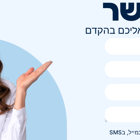
שר
אליכם בהקדם
אני מאשר/ת קבלת חומר פרסומי בטלפון, במייל, בSMS