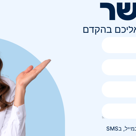
שר
אליכם בהקדם
אני מאשר/ת קבלת חומר פרסומי בטלפון, במייל, בSMS